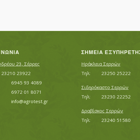
ΙΝΩΝΊΑ
ΣΗΜΕΊΑ ΕΞΥΠΗΡΈΤΗ
νδρέου 23, Σέρρες
Ηράκλεια Σερρών
Τηλ:		23210 23922
Τηλ:		23250 25222
Κινητό:		6945 93 4089
Σιδηρόκαστο Σερρών
			6972 01 8071
Τηλ:		23230 22252
Εmail:	 	
info@agrotest.gr
Δραβίσκος Σερρών
Τηλ:		23240 51580