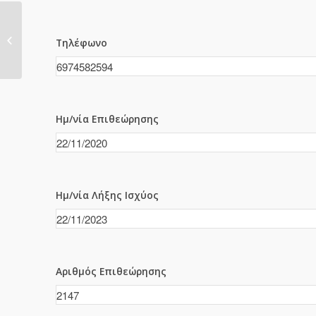
2145
Τηλέφωνο
Ημ/νία Επιθεώρησης
Ημ/νία Λήξης Ισχύος
Αριθμός Επιθεώρησης