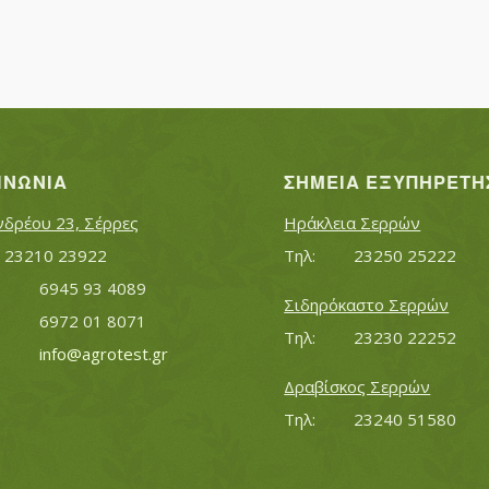
ΙΝΩΝΊΑ
ΣΗΜΕΊΑ ΕΞΥΠΗΡΈΤΗ
νδρέου 23, Σέρρες
Ηράκλεια Σερρών
Τηλ:		23210 23922
Τηλ:		23250 25222
Κινητό:		6945 93 4089
Σιδηρόκαστο Σερρών
			6972 01 8071
Τηλ:		23230 22252
Εmail:	 	
info@agrotest.gr
Δραβίσκος Σερρών
Τηλ:		23240 51580