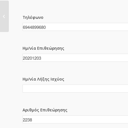
2236
Τηλέφωνο
Ημ/νία Επιθεώρησης
Ημ/νία Λήξης Ισχύος
Αριθμός Επιθεώρησης