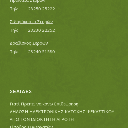
Ηράκλεια Σερρών
Τηλ:		23250 25222
Σιδηρόκαστο Σερρών
Τηλ:		23230 22252
Δραβίσκος Σερρών
Τηλ:		23240 51580
ΣΕΛΊΔΕΣ
Γιατί Πρέπει να κάνω Επιθεώρηση
ΔΗΛΩΣΗ ΗΛΕΚΤΡΟΝΙΚΗΣ ΚΑΤΟΧΗΣ ΨΕΚΑΣΤΙΚΟΥ
ΑΠΟ ΤΟΝ ΙΔΙΟΚΤΗΤΗ ΑΓΡΟΤΗ
Είσοδος Συνεργατών