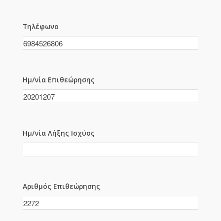
Τηλέφωνο
Ημ/νία Επιθεώρησης
Ημ/νία Λήξης Ισχύος
Αριθμός Επιθεώρησης