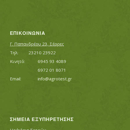
ΕΠΙΚΟΙΝΩΝΊΑ
Γ. Παπανδρέου 23, Σέρρες
Τηλ:		23210 23922
Κινητό:		6945 93 4089
			6972 01 8071
Εmail:	 	
info@agrotest.gr
ΣΗΜΕΊΑ ΕΞΥΠΗΡΈΤΗΣΗΣ