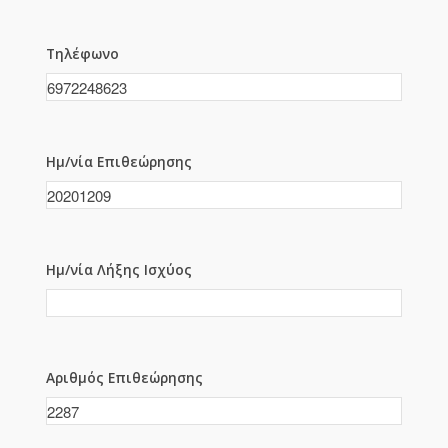
Τηλέφωνο
Ημ/νία Επιθεώρησης
Ημ/νία Λήξης Ισχύος
Αριθμός Επιθεώρησης