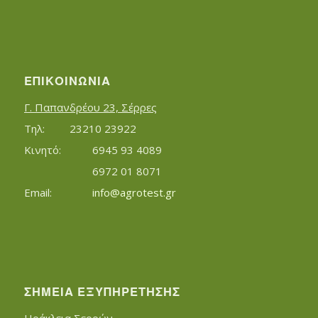
ΕΠΙΚΟΙΝΩΝΊΑ
Γ. Παπανδρέου 23, Σέρρες
Τηλ:		23210 23922
Κινητό:		6945 93 4089
			6972 01 8071
Εmail:	 	
info@agrotest.gr
ΣΗΜΕΊΑ ΕΞΥΠΗΡΈΤΗΣΗΣ