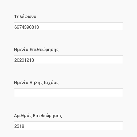
Τηλέφωνο
Ημ/νία Επιθεώρησης
Ημ/νία Λήξης Ισχύος
Αριθμός Επιθεώρησης