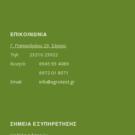
ΕΠΙΚΟΙΝΩΝΊΑ
Γ. Παπανδρέου 23, Σέρρες
Τηλ:		23210 23922
Κινητό:		6945 93 4089
			6972 01 8071
Εmail:	 	
info@agrotest.gr
ΣΗΜΕΊΑ ΕΞΥΠΗΡΈΤΗΣΗΣ