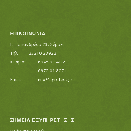
ΕΠΙΚΟΙΝΩΝΊΑ
Γ. Παπανδρέου 23, Σέρρες
Τηλ:		23210 23922
Κινητό:		6945 93 4089
			6972 01 8071
Εmail:	 	
info@agrotest.gr
ΣΗΜΕΊΑ ΕΞΥΠΗΡΈΤΗΣΗΣ