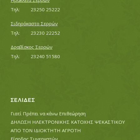
Ηράκλεια Σερρών
Τηλ:		23250 25222
Σιδηρόκαστο Σερρών
Τηλ:		23230 22252
Δραβίσκος Σερρών
Τηλ:		23240 51580
ΣΕΛΊΔΕΣ
Γιατί Πρέπει να κάνω Επιθεώρηση
ΔΗΛΩΣΗ ΗΛΕΚΤΡΟΝΙΚΗΣ ΚΑΤΟΧΗΣ ΨΕΚΑΣΤΙΚΟΥ
ΑΠΟ ΤΟΝ ΙΔΙΟΚΤΗΤΗ ΑΓΡΟΤΗ
Είσοδος Συνεργατών