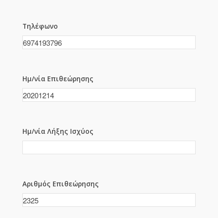
Τηλέφωνο
Ημ/νία Επιθεώρησης
Ημ/νία Λήξης Ισχύος
Αριθμός Επιθεώρησης