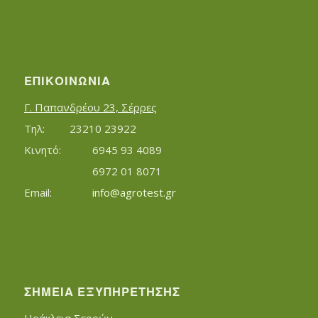
ΕΠΙΚΟΙΝΩΝΊΑ
Γ. Παπανδρέου 23, Σέρρες
Τηλ:		23210 23922
Κινητό:		6945 93 4089
			6972 01 8071
Εmail:	 	
info@agrotest.gr
ΣΗΜΕΊΑ ΕΞΥΠΗΡΈΤΗΣΗΣ