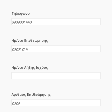
Τηλέφωνο
Ημ/νία Επιθεώρησης
Ημ/νία Λήξης Ισχύος
Αριθμός Επιθεώρησης