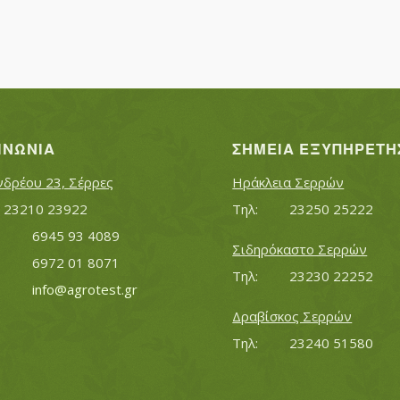
ΙΝΩΝΊΑ
ΣΗΜΕΊΑ ΕΞΥΠΗΡΈΤΗ
νδρέου 23, Σέρρες
Ηράκλεια Σερρών
Τηλ:		23210 23922
Τηλ:		23250 25222
Κινητό:		6945 93 4089
Σιδηρόκαστο Σερρών
			6972 01 8071
Τηλ:		23230 22252
Εmail:	 	
info@agrotest.gr
Δραβίσκος Σερρών
Τηλ:		23240 51580