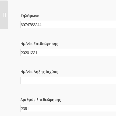
2360
Τηλέφωνο
Ημ/νία Επιθεώρησης
Ημ/νία Λήξης Ισχύος
Αριθμός Επιθεώρησης