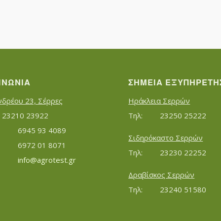
ΙΝΩΝΊΑ
ΣΗΜΕΊΑ ΕΞΥΠΗΡΈΤΗ
νδρέου 23, Σέρρες
Ηράκλεια Σερρών
Τηλ:		23210 23922
Τηλ:		23250 25222
Κινητό:		6945 93 4089
Σιδηρόκαστο Σερρών
			6972 01 8071
Τηλ:		23230 22252
Εmail:	 	
info@agrotest.gr
Δραβίσκος Σερρών
Τηλ:		23240 51580