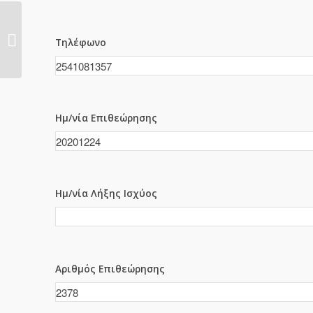
2376
Τηλέφωνο
Ημ/νία Επιθεώρησης
Ημ/νία Λήξης Ισχύος
Αριθμός Επιθεώρησης