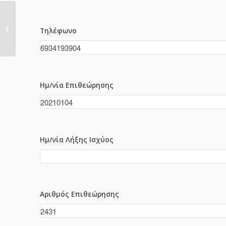
2430
Τηλέφωνο
Ημ/νία Επιθεώρησης
Ημ/νία Λήξης Ισχύος
Αριθμός Επιθεώρησης