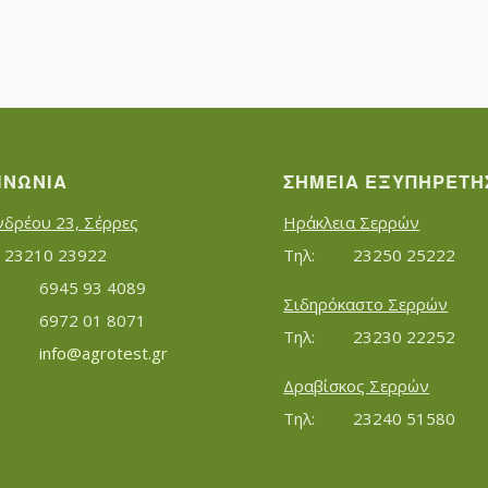
ΙΝΩΝΊΑ
ΣΗΜΕΊΑ ΕΞΥΠΗΡΈΤΗ
νδρέου 23, Σέρρες
Ηράκλεια Σερρών
Τηλ:		23210 23922
Τηλ:		23250 25222
Κινητό:		6945 93 4089
Σιδηρόκαστο Σερρών
			6972 01 8071
Τηλ:		23230 22252
Εmail:	 	
info@agrotest.gr
Δραβίσκος Σερρών
Τηλ:		23240 51580