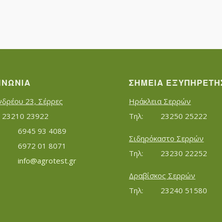
ΙΝΩΝΊΑ
ΣΗΜΕΊΑ ΕΞΥΠΗΡΈΤΗ
νδρέου 23, Σέρρες
Ηράκλεια Σερρών
Τηλ:		23210 23922
Τηλ:		23250 25222
Κινητό:		6945 93 4089
Σιδηρόκαστο Σερρών
			6972 01 8071
Τηλ:		23230 22252
Εmail:	 	
info@agrotest.gr
Δραβίσκος Σερρών
Τηλ:		23240 51580