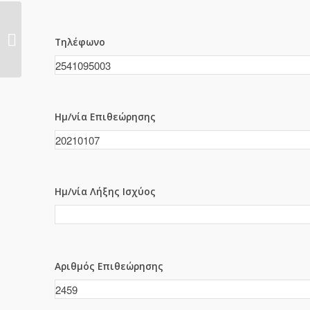
2458
Τηλέφωνο
Ημ/νία Επιθεώρησης
Ημ/νία Λήξης Ισχύος
Αριθμός Επιθεώρησης