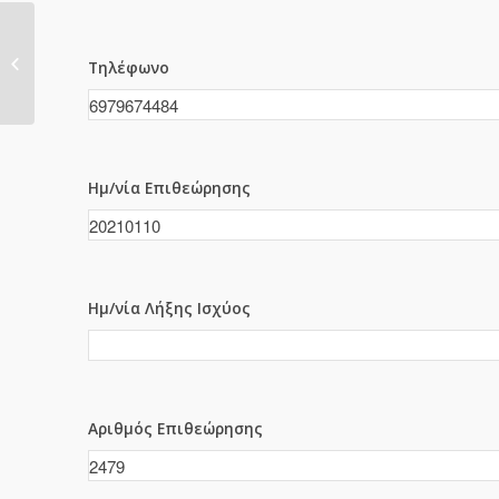
2478
Τηλέφωνο
Ημ/νία Επιθεώρησης
Ημ/νία Λήξης Ισχύος
Αριθμός Επιθεώρησης