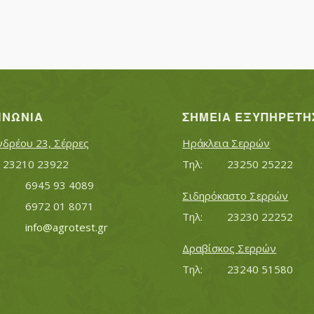
ΙΝΩΝΊΑ
ΣΗΜΕΊΑ ΕΞΥΠΗΡΈΤΗ
νδρέου 23, Σέρρες
Ηράκλεια Σερρών
Τηλ:		23210 23922
Τηλ:		23250 25222
Κινητό:		6945 93 4089
Σιδηρόκαστο Σερρών
			6972 01 8071
Τηλ:		23230 22252
Εmail:	 	
info@agrotest.gr
Δραβίσκος Σερρών
Τηλ:		23240 51580