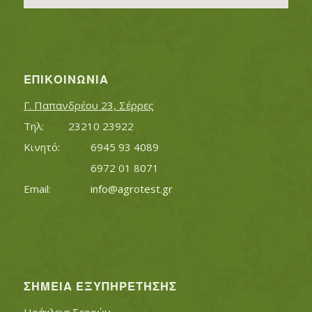
ΕΠΙΚΟΙΝΩΝΊΑ
Γ. Παπανδρέου 23, Σέρρες
Τηλ:		23210 23922
Κινητό:		6945 93 4089
			6972 01 8071
Εmail:	 	
info@agrotest.gr
ΣΗΜΕΊΑ ΕΞΥΠΗΡΈΤΗΣΗΣ