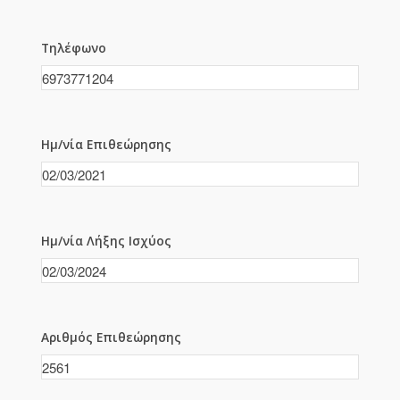
Τηλέφωνο
Ημ/νία Επιθεώρησης
Ημ/νία Λήξης Ισχύος
Αριθμός Επιθεώρησης