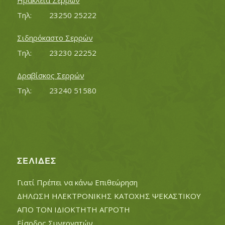
Ηράκλεια Σερρών
Τηλ:		23250 25222
Σιδηρόκαστο Σερρών
Τηλ:		23230 22252
Δραβίσκος Σερρών
Τηλ:		23240 51580
ΣΕΛΊΔΕΣ
Γιατί Πρέπει να κάνω Επιθεώρηση
ΔΗΛΩΣΗ ΗΛΕΚΤΡΟΝΙΚΗΣ ΚΑΤΟΧΗΣ ΨΕΚΑΣΤΙΚΟΥ
ΑΠΟ ΤΟΝ ΙΔΙΟΚΤΗΤΗ ΑΓΡΟΤΗ
Είσοδος Συνεργατών