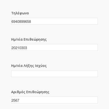
Τηλέφωνο
Ημ/νία Επιθεώρησης
Ημ/νία Λήξης Ισχύος
Αριθμός Επιθεώρησης