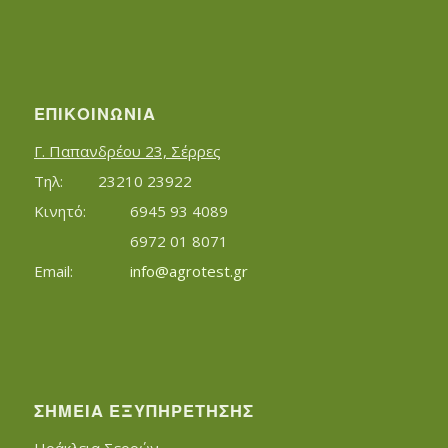
ΕΠΙΚΟΙΝΩΝΊΑ
Γ. Παπανδρέου 23, Σέρρες
Τηλ:		23210 23922
Κινητό:		6945 93 4089
			6972 01 8071
Εmail:	 	
info@agrotest.gr
ΣΗΜΕΊΑ ΕΞΥΠΗΡΈΤΗΣΗΣ