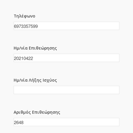
Τηλέφωνο
Ημ/νία Επιθεώρησης
Ημ/νία Λήξης Ισχύος
Αριθμός Επιθεώρησης