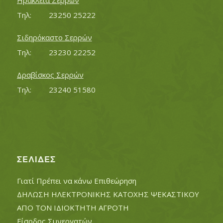
Ηράκλεια Σερρών
Τηλ:		23250 25222
Σιδηρόκαστο Σερρών
Τηλ:		23230 22252
Δραβίσκος Σερρών
Τηλ:		23240 51580
ΣΕΛΊΔΕΣ
Γιατί Πρέπει να κάνω Επιθεώρηση
ΔΗΛΩΣΗ ΗΛΕΚΤΡΟΝΙΚΗΣ ΚΑΤΟΧΗΣ ΨΕΚΑΣΤΙΚΟΥ
ΑΠΟ ΤΟΝ ΙΔΙΟΚΤΗΤΗ ΑΓΡΟΤΗ
Είσοδος Συνεργατών