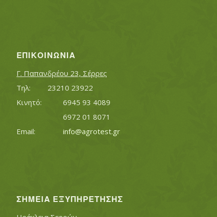
ΕΠΙΚΟΙΝΩΝΊΑ
Γ. Παπανδρέου 23, Σέρρες
Τηλ:		23210 23922
Κινητό:		6945 93 4089
			6972 01 8071
Εmail:	 	
info@agrotest.gr
ΣΗΜΕΊΑ ΕΞΥΠΗΡΈΤΗΣΗΣ