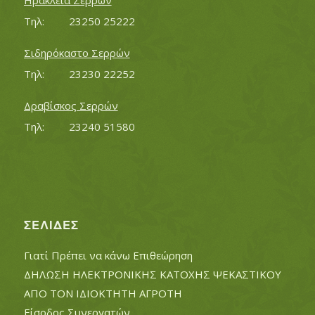
Ηράκλεια Σερρών
Τηλ:		23250 25222
Σιδηρόκαστο Σερρών
Τηλ:		23230 22252
Δραβίσκος Σερρών
Τηλ:		23240 51580
ΣΕΛΊΔΕΣ
Γιατί Πρέπει να κάνω Επιθεώρηση
ΔΗΛΩΣΗ ΗΛΕΚΤΡΟΝΙΚΗΣ ΚΑΤΟΧΗΣ ΨΕΚΑΣΤΙΚΟΥ
ΑΠΟ ΤΟΝ ΙΔΙΟΚΤΗΤΗ ΑΓΡΟΤΗ
Είσοδος Συνεργατών