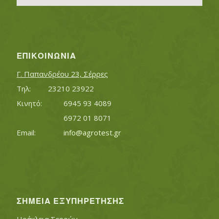
ΕΠΙΚΟΙΝΩΝΊΑ
Γ. Παπανδρέου 23, Σέρρες
Τηλ:		23210 23922
Κινητό:		6945 93 4089
			6972 01 8071
Εmail:	 	
info@agrotest.gr
ΣΗΜΕΊΑ ΕΞΥΠΗΡΈΤΗΣΗΣ