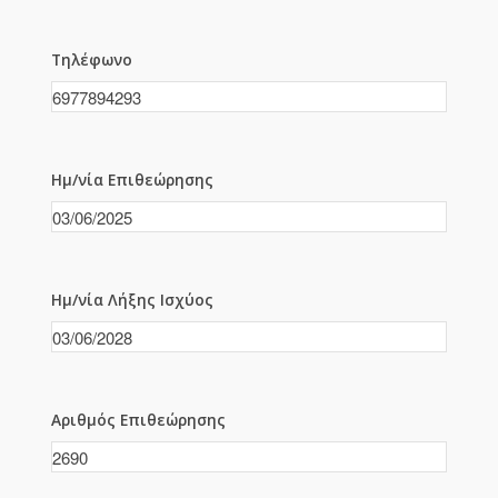
Τηλέφωνο
Ημ/νία Επιθεώρησης
Ημ/νία Λήξης Ισχύος
Αριθμός Επιθεώρησης