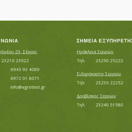
ΙΝΩΝΊΑ
ΣΗΜΕΊΑ ΕΞΥΠΗΡΈΤΗ
νδρέου 23, Σέρρες
Ηράκλεια Σερρών
Τηλ:		23210 23922
Τηλ:		23250 25222
Κινητό:		6945 93 4089
Σιδηρόκαστο Σερρών
			6972 01 8071
Τηλ:		23230 22252
Εmail:	 	
info@agrotest.gr
Δραβίσκος Σερρών
Τηλ:		23240 51580