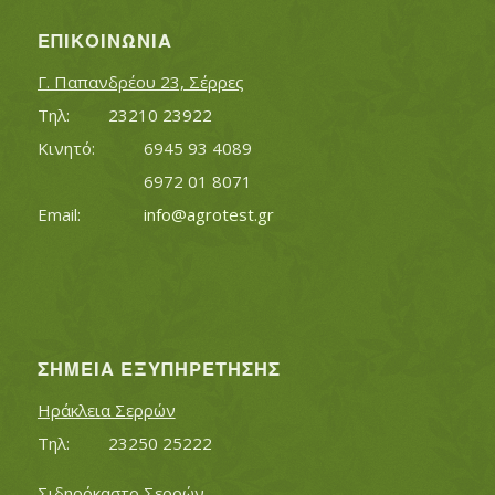
ΕΠΙΚΟΙΝΩΝΊΑ
Γ. Παπανδρέου 23, Σέρρες
Τηλ:		23210 23922
Κινητό:		6945 93 4089
			6972 01 8071
Εmail:	 	
info@agrotest.gr
ΣΗΜΕΊΑ ΕΞΥΠΗΡΈΤΗΣΗΣ
Ηράκλεια Σερρών
Τηλ:		23250 25222
Σιδηρόκαστο Σερρών