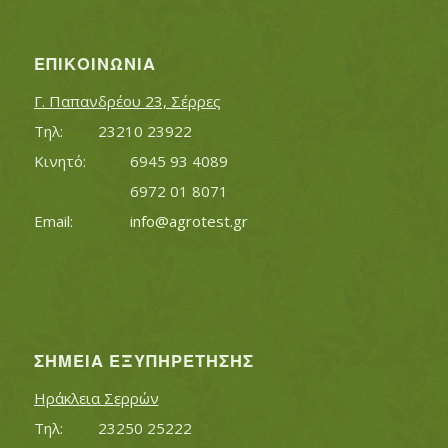
ΕΠΙΚΟΙΝΩΝΊΑ
Γ. Παπανδρέου 23, Σέρρες
Τηλ:		23210 23922
Κινητό:		6945 93 4089
			6972 01 8071
Εmail:	 	
info@agrotest.gr
ΣΗΜΕΊΑ ΕΞΥΠΗΡΈΤΗΣΗΣ
Ηράκλεια Σερρών
Τηλ:		23250 25222