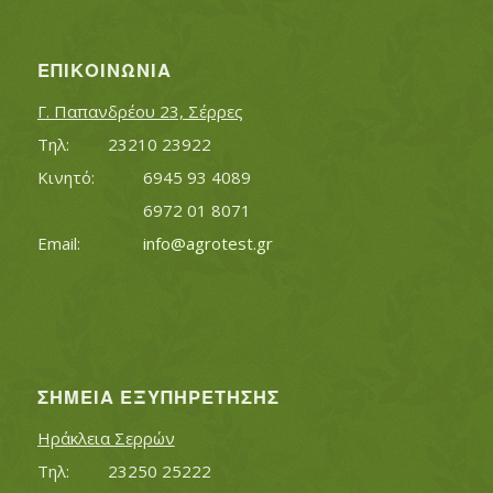
ΕΠΙΚΟΙΝΩΝΊΑ
Γ. Παπανδρέου 23, Σέρρες
Τηλ:		23210 23922
Κινητό:		6945 93 4089
			6972 01 8071
Εmail:	 	
info@agrotest.gr
ΣΗΜΕΊΑ ΕΞΥΠΗΡΈΤΗΣΗΣ
Ηράκλεια Σερρών
Τηλ:		23250 25222