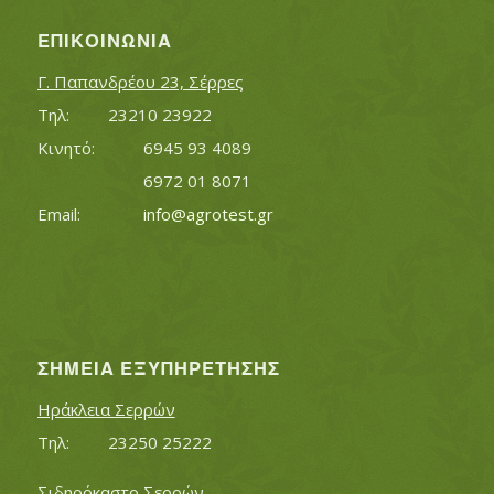
ΕΠΙΚΟΙΝΩΝΊΑ
Γ. Παπανδρέου 23, Σέρρες
Τηλ:		23210 23922
Κινητό:		6945 93 4089
			6972 01 8071
Εmail:	 	
info@agrotest.gr
ΣΗΜΕΊΑ ΕΞΥΠΗΡΈΤΗΣΗΣ
Ηράκλεια Σερρών
Τηλ:		23250 25222
Σιδηρόκαστο Σερρών