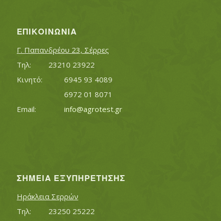
ΕΠΙΚΟΙΝΩΝΊΑ
Γ. Παπανδρέου 23, Σέρρες
Τηλ:		23210 23922
Κινητό:		6945 93 4089
			6972 01 8071
Εmail:	 	
info@agrotest.gr
ΣΗΜΕΊΑ ΕΞΥΠΗΡΈΤΗΣΗΣ
Ηράκλεια Σερρών
Τηλ:		23250 25222