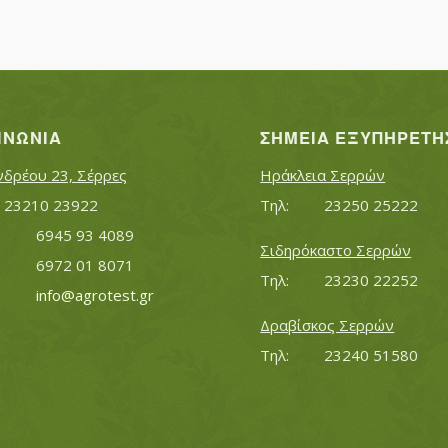
ΙΝΩΝΊΑ
ΣΗΜΕΊΑ ΕΞΥΠΗΡΈΤΗ
νδρέου 23, Σέρρες
Ηράκλεια Σερρών
Τηλ:		23210 23922
Τηλ:		23250 25222
Κινητό:		6945 93 4089
Σιδηρόκαστο Σερρών
			6972 01 8071
Τηλ:		23230 22252
Εmail:	 	
info@agrotest.gr
Δραβίσκος Σερρών
Τηλ:		23240 51580