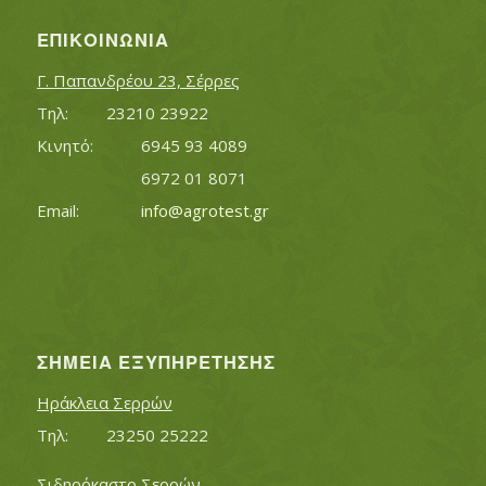
ΕΠΙΚΟΙΝΩΝΊΑ
Γ. Παπανδρέου 23, Σέρρες
Τηλ:		23210 23922
Κινητό:		6945 93 4089
			6972 01 8071
Εmail:	 	
info@agrotest.gr
ΣΗΜΕΊΑ ΕΞΥΠΗΡΈΤΗΣΗΣ
Ηράκλεια Σερρών
Τηλ:		23250 25222
Σιδηρόκαστο Σερρών