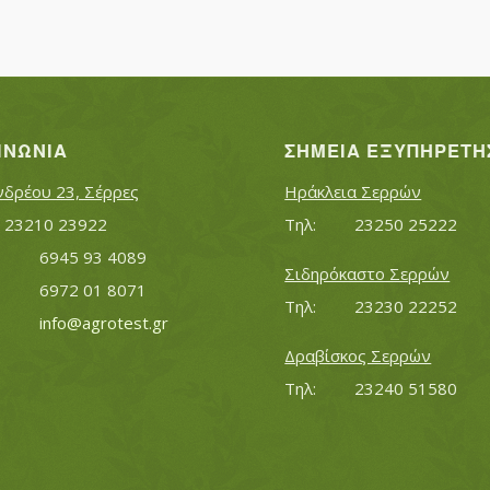
ΙΝΩΝΊΑ
ΣΗΜΕΊΑ ΕΞΥΠΗΡΈΤΗ
νδρέου 23, Σέρρες
Ηράκλεια Σερρών
Τηλ:		23210 23922
Τηλ:		23250 25222
Κινητό:		6945 93 4089
Σιδηρόκαστο Σερρών
			6972 01 8071
Τηλ:		23230 22252
Εmail:	 	
info@agrotest.gr
Δραβίσκος Σερρών
Τηλ:		23240 51580