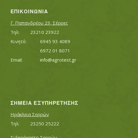
ΕΠΙΚΟΙΝΩΝΊΑ
Γ. Παπανδρέου 23, Σέρρες
Τηλ:		23210 23922
Κινητό:		6945 93 4089
			6972 01 8071
Εmail:	 	
info@agrotest.gr
ΣΗΜΕΊΑ ΕΞΥΠΗΡΈΤΗΣΗΣ
Ηράκλεια Σερρών
Τηλ:		23250 25222
Σιδηρόκαστο Σερρών