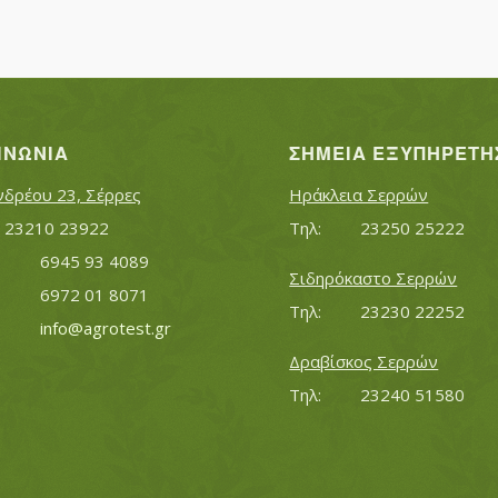
ΙΝΩΝΊΑ
ΣΗΜΕΊΑ ΕΞΥΠΗΡΈΤΗ
νδρέου 23, Σέρρες
Ηράκλεια Σερρών
Τηλ:		23210 23922
Τηλ:		23250 25222
Κινητό:		6945 93 4089
Σιδηρόκαστο Σερρών
			6972 01 8071
Τηλ:		23230 22252
Εmail:	 	
info@agrotest.gr
Δραβίσκος Σερρών
Τηλ:		23240 51580