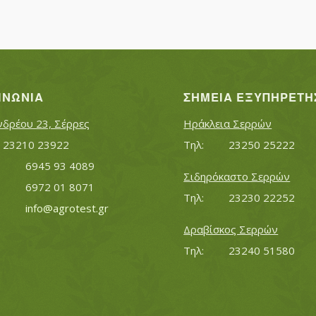
ΙΝΩΝΊΑ
ΣΗΜΕΊΑ ΕΞΥΠΗΡΈΤΗ
νδρέου 23, Σέρρες
Ηράκλεια Σερρών
Τηλ:		23210 23922
Τηλ:		23250 25222
Κινητό:		6945 93 4089
Σιδηρόκαστο Σερρών
			6972 01 8071
Τηλ:		23230 22252
Εmail:	 	
info@agrotest.gr
Δραβίσκος Σερρών
Τηλ:		23240 51580