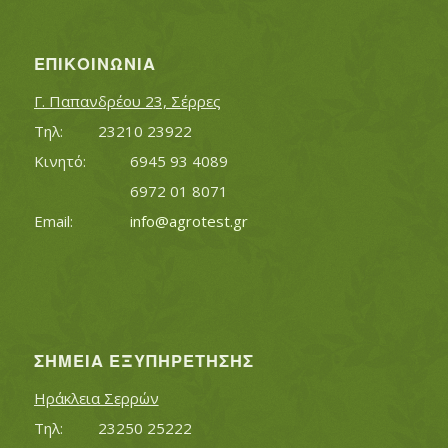
ΕΠΙΚΟΙΝΩΝΊΑ
Γ. Παπανδρέου 23, Σέρρες
Τηλ:		23210 23922
Κινητό:		6945 93 4089
			6972 01 8071
Εmail:	 	
info@agrotest.gr
ΣΗΜΕΊΑ ΕΞΥΠΗΡΈΤΗΣΗΣ
Ηράκλεια Σερρών
Τηλ:		23250 25222