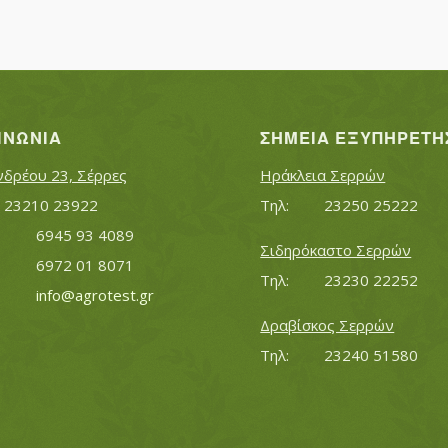
ΙΝΩΝΊΑ
ΣΗΜΕΊΑ ΕΞΥΠΗΡΈΤΗ
νδρέου 23, Σέρρες
Ηράκλεια Σερρών
Τηλ:		23210 23922
Τηλ:		23250 25222
Κινητό:		6945 93 4089
Σιδηρόκαστο Σερρών
			6972 01 8071
Τηλ:		23230 22252
Εmail:	 	
info@agrotest.gr
Δραβίσκος Σερρών
Τηλ:		23240 51580