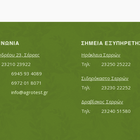
ΙΝΩΝΊΑ
ΣΗΜΕΊΑ ΕΞΥΠΗΡΈΤΗ
νδρέου 23, Σέρρες
Ηράκλεια Σερρών
Τηλ:		23210 23922
Τηλ:		23250 25222
Κινητό:		6945 93 4089
Σιδηρόκαστο Σερρών
			6972 01 8071
Τηλ:		23230 22252
Εmail:	 	
info@agrotest.gr
Δραβίσκος Σερρών
Τηλ:		23240 51580