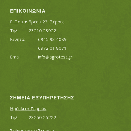
ΕΠΙΚΟΙΝΩΝΊΑ
Γ. Παπανδρέου 23, Σέρρες
Τηλ:		23210 23922
Κινητό:		6945 93 4089
			6972 01 8071
Εmail:	 	
info@agrotest.gr
ΣΗΜΕΊΑ ΕΞΥΠΗΡΈΤΗΣΗΣ
Ηράκλεια Σερρών
Τηλ:		23250 25222
Σιδηρόκαστο Σερρών