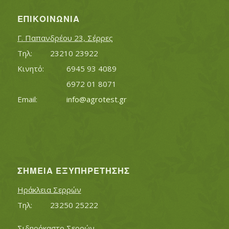
ΕΠΙΚΟΙΝΩΝΊΑ
Γ. Παπανδρέου 23, Σέρρες
Τηλ:		23210 23922
Κινητό:		6945 93 4089
			6972 01 8071
Εmail:	 	
info@agrotest.gr
ΣΗΜΕΊΑ ΕΞΥΠΗΡΈΤΗΣΗΣ
Ηράκλεια Σερρών
Τηλ:		23250 25222
Σιδηρόκαστο Σερρών