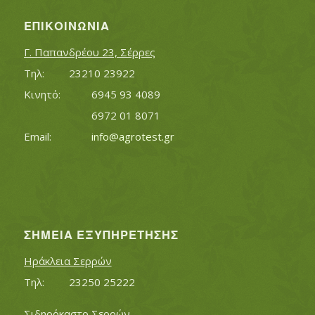
ΕΠΙΚΟΙΝΩΝΊΑ
Γ. Παπανδρέου 23, Σέρρες
Τηλ:		23210 23922
Κινητό:		6945 93 4089
			6972 01 8071
Εmail:	 	
info@agrotest.gr
ΣΗΜΕΊΑ ΕΞΥΠΗΡΈΤΗΣΗΣ
Ηράκλεια Σερρών
Τηλ:		23250 25222
Σιδηρόκαστο Σερρών