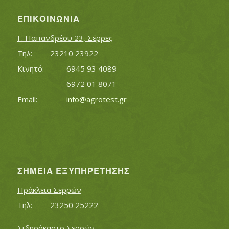
ΕΠΙΚΟΙΝΩΝΊΑ
Γ. Παπανδρέου 23, Σέρρες
Τηλ:		23210 23922
Κινητό:		6945 93 4089
			6972 01 8071
Εmail:	 	
info@agrotest.gr
ΣΗΜΕΊΑ ΕΞΥΠΗΡΈΤΗΣΗΣ
Ηράκλεια Σερρών
Τηλ:		23250 25222
Σιδηρόκαστο Σερρών