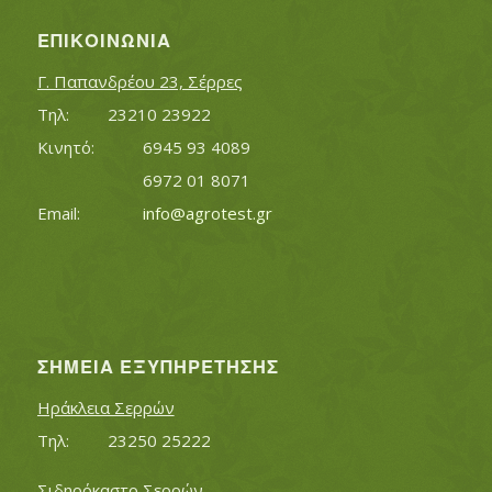
ΕΠΙΚΟΙΝΩΝΊΑ
Γ. Παπανδρέου 23, Σέρρες
Τηλ:		23210 23922
Κινητό:		6945 93 4089
			6972 01 8071
Εmail:	 	
info@agrotest.gr
ΣΗΜΕΊΑ ΕΞΥΠΗΡΈΤΗΣΗΣ
Ηράκλεια Σερρών
Τηλ:		23250 25222
Σιδηρόκαστο Σερρών