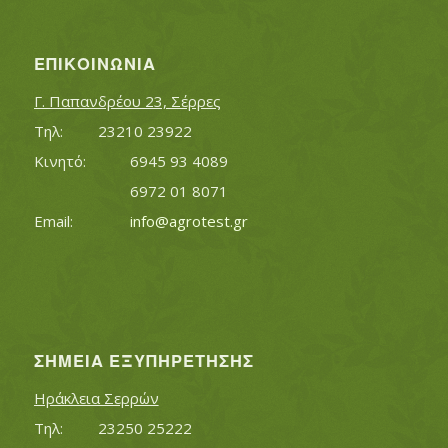
ΕΠΙΚΟΙΝΩΝΊΑ
Γ. Παπανδρέου 23, Σέρρες
Τηλ:		23210 23922
Κινητό:		6945 93 4089
			6972 01 8071
Εmail:	 	
info@agrotest.gr
ΣΗΜΕΊΑ ΕΞΥΠΗΡΈΤΗΣΗΣ
Ηράκλεια Σερρών
Τηλ:		23250 25222