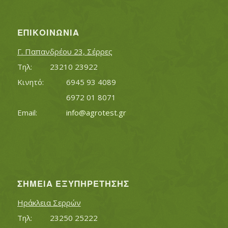
ΕΠΙΚΟΙΝΩΝΊΑ
Γ. Παπανδρέου 23, Σέρρες
Τηλ:		23210 23922
Κινητό:		6945 93 4089
			6972 01 8071
Εmail:	 	
info@agrotest.gr
ΣΗΜΕΊΑ ΕΞΥΠΗΡΈΤΗΣΗΣ
Ηράκλεια Σερρών
Τηλ:		23250 25222