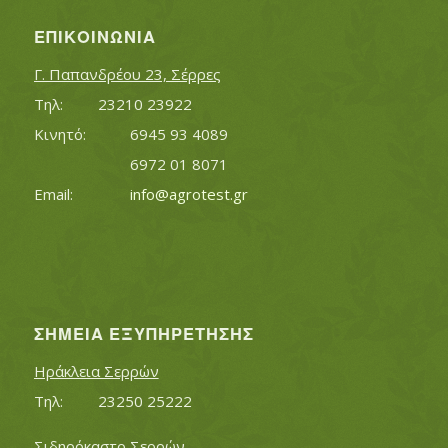
ΕΠΙΚΟΙΝΩΝΊΑ
Γ. Παπανδρέου 23, Σέρρες
Τηλ:		23210 23922
Κινητό:		6945 93 4089
			6972 01 8071
Εmail:	 	
info@agrotest.gr
ΣΗΜΕΊΑ ΕΞΥΠΗΡΈΤΗΣΗΣ
Ηράκλεια Σερρών
Τηλ:		23250 25222
Σιδηρόκαστο Σερρών