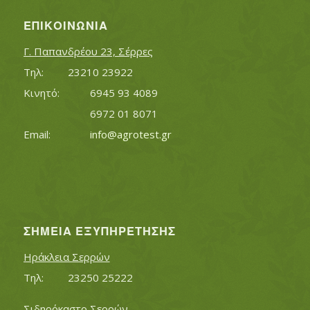
ΕΠΙΚΟΙΝΩΝΊΑ
Γ. Παπανδρέου 23, Σέρρες
Τηλ:		23210 23922
Κινητό:		6945 93 4089
			6972 01 8071
Εmail:	 	
info@agrotest.gr
ΣΗΜΕΊΑ ΕΞΥΠΗΡΈΤΗΣΗΣ
Ηράκλεια Σερρών
Τηλ:		23250 25222
Σιδηρόκαστο Σερρών