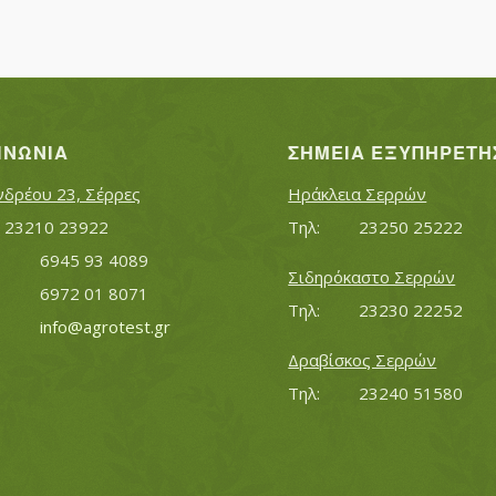
ΙΝΩΝΊΑ
ΣΗΜΕΊΑ ΕΞΥΠΗΡΈΤΗ
νδρέου 23, Σέρρες
Ηράκλεια Σερρών
Τηλ:		23210 23922
Τηλ:		23250 25222
Κινητό:		6945 93 4089
Σιδηρόκαστο Σερρών
			6972 01 8071
Τηλ:		23230 22252
Εmail:	 	
info@agrotest.gr
Δραβίσκος Σερρών
Τηλ:		23240 51580