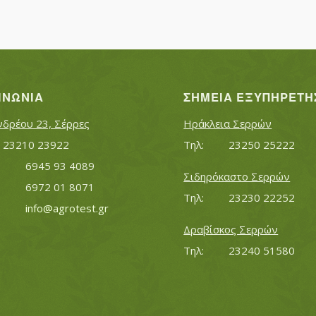
ΙΝΩΝΊΑ
ΣΗΜΕΊΑ ΕΞΥΠΗΡΈΤΗ
νδρέου 23, Σέρρες
Ηράκλεια Σερρών
Τηλ:		23210 23922
Τηλ:		23250 25222
Κινητό:		6945 93 4089
Σιδηρόκαστο Σερρών
			6972 01 8071
Τηλ:		23230 22252
Εmail:	 	
info@agrotest.gr
Δραβίσκος Σερρών
Τηλ:		23240 51580