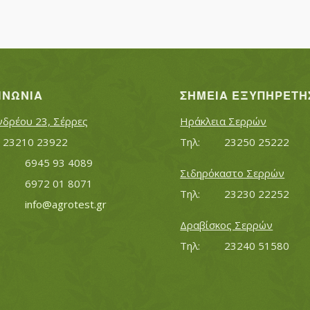
ΙΝΩΝΊΑ
ΣΗΜΕΊΑ ΕΞΥΠΗΡΈΤΗ
νδρέου 23, Σέρρες
Ηράκλεια Σερρών
Τηλ:		23210 23922
Τηλ:		23250 25222
Κινητό:		6945 93 4089
Σιδηρόκαστο Σερρών
			6972 01 8071
Τηλ:		23230 22252
Εmail:	 	
info@agrotest.gr
Δραβίσκος Σερρών
Τηλ:		23240 51580