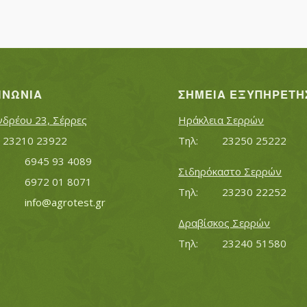
ΙΝΩΝΊΑ
ΣΗΜΕΊΑ ΕΞΥΠΗΡΈΤΗ
νδρέου 23, Σέρρες
Ηράκλεια Σερρών
Τηλ:		23210 23922
Τηλ:		23250 25222
Κινητό:		6945 93 4089
Σιδηρόκαστο Σερρών
			6972 01 8071
Τηλ:		23230 22252
Εmail:	 	
info@agrotest.gr
Δραβίσκος Σερρών
Τηλ:		23240 51580