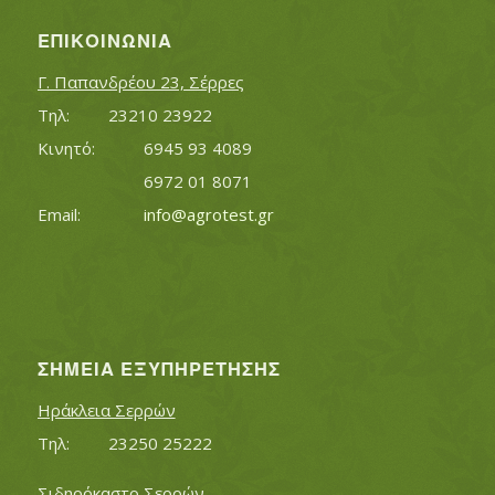
ΕΠΙΚΟΙΝΩΝΊΑ
Γ. Παπανδρέου 23, Σέρρες
Τηλ:		23210 23922
Κινητό:		6945 93 4089
			6972 01 8071
Εmail:	 	
info@agrotest.gr
ΣΗΜΕΊΑ ΕΞΥΠΗΡΈΤΗΣΗΣ
Ηράκλεια Σερρών
Τηλ:		23250 25222
Σιδηρόκαστο Σερρών