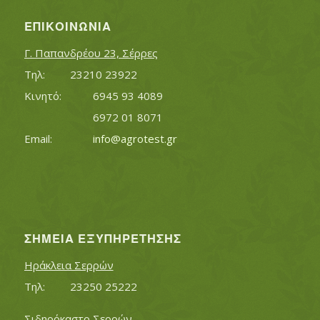
ΕΠΙΚΟΙΝΩΝΊΑ
Γ. Παπανδρέου 23, Σέρρες
Τηλ:		23210 23922
Κινητό:		6945 93 4089
			6972 01 8071
Εmail:	 	
info@agrotest.gr
ΣΗΜΕΊΑ ΕΞΥΠΗΡΈΤΗΣΗΣ
Ηράκλεια Σερρών
Τηλ:		23250 25222
Σιδηρόκαστο Σερρών