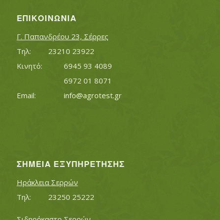
ΕΠΙΚΟΙΝΩΝΊΑ
Γ. Παπανδρέου 23, Σέρρες
Τηλ:		23210 23922
Κινητό:		6945 93 4089
			6972 01 8071
Εmail:	 	
info@agrotest.gr
ΣΗΜΕΊΑ ΕΞΥΠΗΡΈΤΗΣΗΣ
Ηράκλεια Σερρών
Τηλ:		23250 25222
Σιδηρόκαστο Σερρών