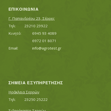
ΕΠΙΚΟΙΝΩΝΊΑ
Γ. Παπανδρέου 23, Σέρρες
Τηλ:		23210 23922
Κινητό:		6945 93 4089
			6972 01 8071
Εmail:	 	
info@agrotest.gr
ΣΗΜΕΊΑ ΕΞΥΠΗΡΈΤΗΣΗΣ
Ηράκλεια Σερρών
Τηλ:		23250 25222
Σιδηρόκαστο Σερρών