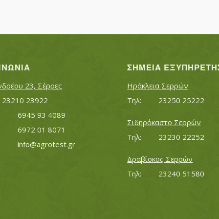
ΙΝΩΝΊΑ
ΣΗΜΕΊΑ ΕΞΥΠΗΡΈΤΗ
νδρέου 23, Σέρρες
Ηράκλεια Σερρών
Τηλ:		23210 23922
Τηλ:		23250 25222
Κινητό:		6945 93 4089
Σιδηρόκαστο Σερρών
			6972 01 8071
Τηλ:		23230 22252
Εmail:	 	
info@agrotest.gr
Δραβίσκος Σερρών
Τηλ:		23240 51580