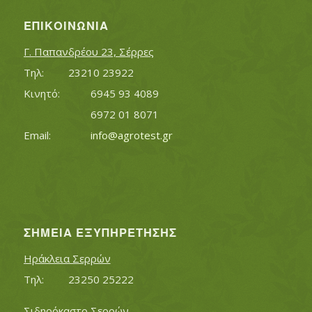
ΕΠΙΚΟΙΝΩΝΊΑ
Γ. Παπανδρέου 23, Σέρρες
Τηλ:		23210 23922
Κινητό:		6945 93 4089
			6972 01 8071
Εmail:	 	
info@agrotest.gr
ΣΗΜΕΊΑ ΕΞΥΠΗΡΈΤΗΣΗΣ
Ηράκλεια Σερρών
Τηλ:		23250 25222
Σιδηρόκαστο Σερρών